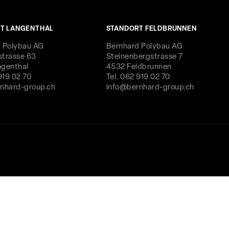
T LANGENTHAL
STANDORT FELDBRUNNEN
 Polybau AG
Bernhard Polybau AG
trasse 63
Steinenbergstrasse 7
genthal
4532 Feldbrunnen
919 02 70
Tel. 062 919 02 70
nhard-group.ch
info@bernhard-group.ch