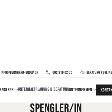
info@bernhard-group.ch
062 919 02 70
Beratung verein
Unterhalt
Planung & Beratung
Bewerbungsformular
englerei
Unternehmen
KOnta
Spengler/in