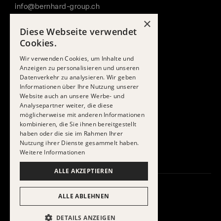
info@bernhard-group.ch
ANGEBOTE
×
Dach
Diese Webseite verwendet
Fassade
Cookies.
Solar
Spenglerei
Wir verwenden Cookies, um Inhalte und
Anzeigen zu personalisieren und unseren
Unterhalt
Datenverkehr zu analysieren. Wir geben
Planung & Beratung
Informationen über Ihre Nutzung unserer
UNTERNEHMEN
Website auch an unsere Werbe- und
Über uns
Analysepartner weiter, die diese
Referenzen
möglicherweise mit anderen Informationen
Jobs
kombinieren, die Sie ihnen bereitgestellt
Lernende
haben oder die sie im Rahmen Ihrer
Partnerschaften
Nutzung ihrer Dienste gesammelt haben.
News
Weitere Informationen
ALLE AKZEPTIEREN
ALLE ABLEHNEN
Impressum
Datenschutz
DETAILS ANZEIGEN