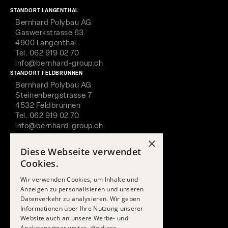
STANDORT LANGENTHAL
Bernhard Polybau AG
Gaswerkstrasse 63
4900 Langenthal
Tel. 062 919 02 70
info@bernhard-group.ch
STANDORT FELDBRUNNEN
Bernhard Polybau AG
Steinenbergstrasse 7
4532 Feldbrunnen
Tel. 062 919 02 70
info@bernhard-group.ch
ANGEBOTE
×
Dach
Diese Webseite verwendet
Fassade
Cookies.
Solar
Spenglerei
Wir verwenden Cookies, um Inhalte und
Anzeigen zu personalisieren und unseren
Unterhalt
Datenverkehr zu analysieren. Wir geben
Planung & Beratung
Informationen über Ihre Nutzung unserer
UNTERNEHMEN
Website auch an unsere Werbe- und
Über uns
Analysepartner weiter, die diese