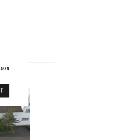
baren
kt