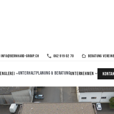
info@bernhard-group.ch
062 919 02 70
Beratung verein
Unterhalt
Planung & Beratung
englerei
Unternehmen
KOnta