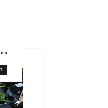
baren
kt