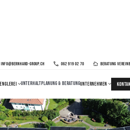
info@bernhard-group.ch
062 919 02 70
Beratung verein
Unterhalt
Planung & Beratung
englerei
Unternehmen
KOnta