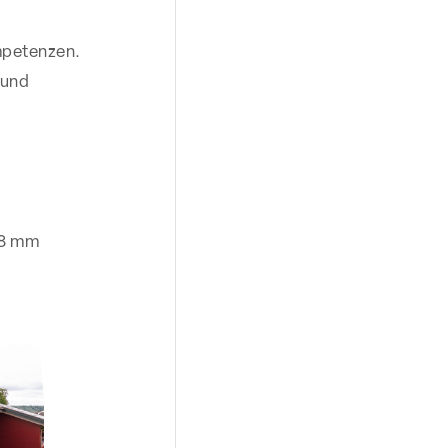
mpetenzen.
 und
 8 mm