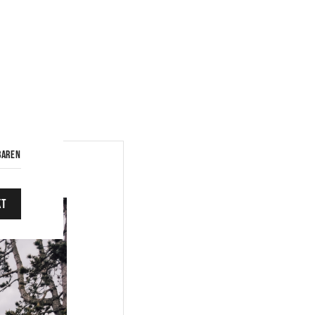
baren
kt