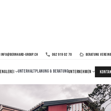
info@bernhard-group.ch
062 919 02 70
Beratung verein
Unterhalt
Planung & Beratung
englerei
Unternehmen
KOnta