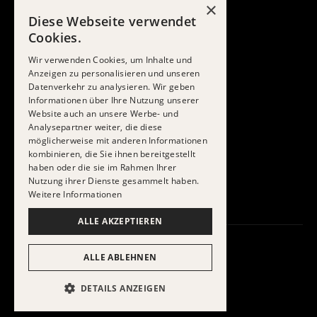
×
Dach
Diese Webseite verwendet
Fassade
Cookies.
Solar
Spenglerei
Wir verwenden Cookies, um Inhalte und
Anzeigen zu personalisieren und unseren
Unterhalt
Datenverkehr zu analysieren. Wir geben
Planung & Beratung
Informationen über Ihre Nutzung unserer
UNTERNEHMEN
Website auch an unsere Werbe- und
Über uns
Analysepartner weiter, die diese
Referenzen
möglicherweise mit anderen Informationen
Jobs
kombinieren, die Sie ihnen bereitgestellt
Lernende
haben oder die sie im Rahmen Ihrer
Partnerschaften
Nutzung ihrer Dienste gesammelt haben.
News
Weitere Informationen
ALLE AKZEPTIEREN
ALLE ABLEHNEN
Impressum
Datenschutz
DETAILS ANZEIGEN